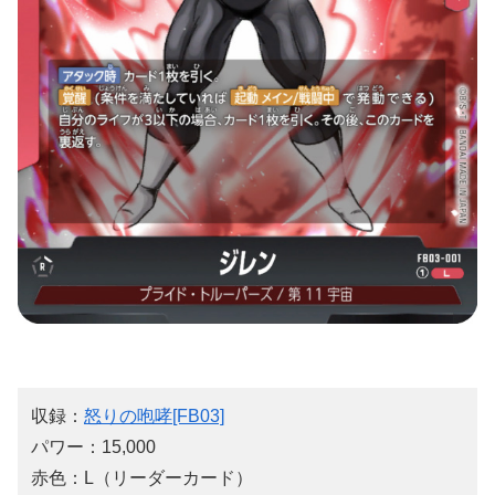
収録：
怒りの咆哮[FB03]
パワー：15,000
赤色：L（リーダーカード）