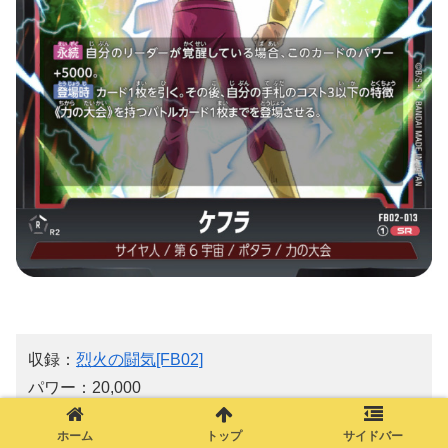
収録：
烈火の闘気[FB02]
パワー：20,000
コンボ：10,000
ホーム
トップ
サイドバー
赤色：SR