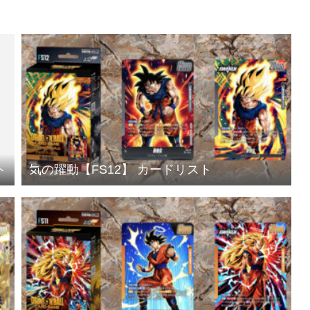
ト
気の躍動【FS12】 カードリスト