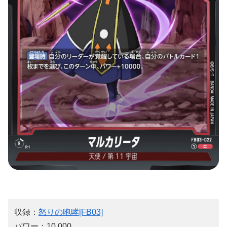
収録：
怒りの咆哮[FB03]
パワー：10,000