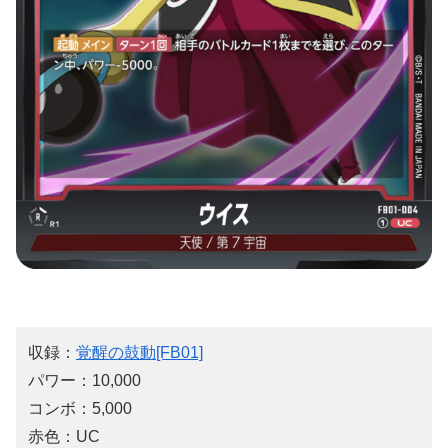
収録：
覚醒の鼓動[FB01]
パワー：10,000
コンボ：5,000
赤色：UC